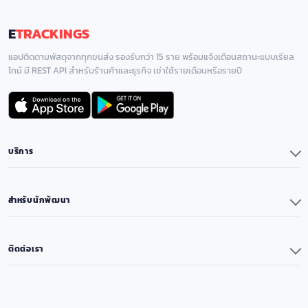
E
TRACKINGS
แอปติดตามพัสดุจากทุกขนส่ง รองรับกว่า 15 ราย พร้อมแจ้งเตือนสถานะแบบเรียล
ไทม์ มี REST API สำหรับร้านค้าและธุรกิจ เช่าใช้รายเดือนหรือรายปี
บริการ
แอปพลิเคชัน
Premium & Remove Ads
สำหรับนักพัฒนา
วิธีใช้งาน
API Reference
ดีล & โปรโมชั่น
ขนส่งที่รองรับสำหรับ API
ติดต่อเรา
ค้นหารหัสไปรษณีย์
ราคา API ติดตามพัสดุ
Call Center ขนส่ง
ติดต่อเรา
System Status
Blog
นโยบายความเป็นส่วนตัว
Referral Program