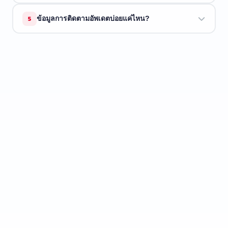
มี ETrackings มีทั้งบน
iOS
และ
Android
พร้อมแจ้งเตือน, โน้ต
5
ข้อมูลการติดตามอัพเดตบ่อยแค่ไหน?
พัสดุ, และประวัติการติดตาม
เราดึงข้อมูลล่าสุดจากขนส่งแบบเรียลไทม์ทุกครั้งที่คุณค้นหา
ข้อมูลใหม่เท่าที่ขนส่งให้มา