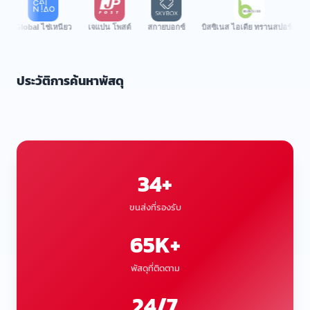
lobal ไช่เหนียว
เจแปน โพสต์
สกายบอกซ์
บิสซิเนส ไอเดีย ทรานสปอร์ต
ปอลอ
ประวัติการค้นหาพัสดุ
34+
ขนส่งที่รองรับ
65K+
พัสดุที่ติดตาม
24/7