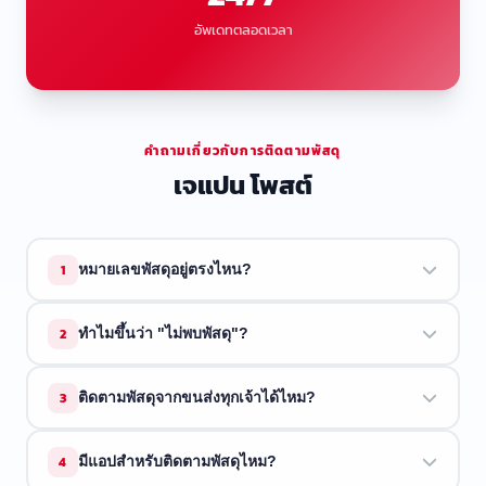
อัพเดทตลอดเวลา
คำถามเกี่ยวกับการติดตามพัสดุ
เจแปน โพสต์
1
หมายเลขพัสดุอยู่ตรงไหน?
หมายเลขพัสดุจะอยู่ในอีเมลยืนยันการจัดส่งหรือใบเสร็จจากผู้
2
ทำไมขึ้นว่า "ไม่พบพัสดุ"?
ขาย มักจะขึ้นต้นด้วยตัวอักษรตามด้วยตัวเลข
ขนส่งอาจยังไม่ได้สแกนพัสดุ ลองใหม่อีกครั้งในอีกไม่กี่ชั่วโมง
3
ติดตามพัสดุจากขนส่งทุกเจ้าได้ไหม?
ขนส่งบางแห่งใช้เวลา 1 ถึง 2 วันในการอัพเดตระบบ
ETrackings รองรับขนส่งกว่า 34 บริษัท ถ้าขนส่งของคุณอยู่ใน
4
มีแอปสำหรับติดตามพัสดุไหม?
รายการด้านบน เราติดตามให้ได้