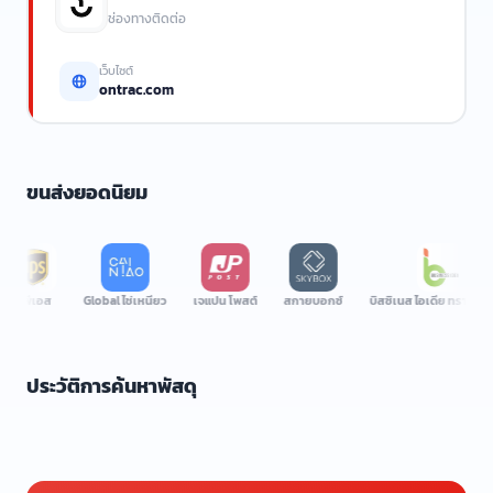
ช่องทางติดต่อ
เว็บไซต์
ontrac.com
ขนส่งยอดนิยม
ีเอส
Global ไช่เหนียว
เจแปน โพสต์
สกายบอกซ์
บิสซิเนส ไอเดีย ทรานสปอร์ต
ประวัติการค้นหาพัสดุ