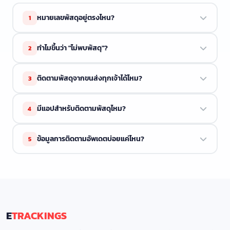
หมายเลขพัสดุอยู่ตรงไหน?
1
หมายเลขพัสดุจะอยู่ในอีเมลยืนยันการจัดส่งหรือใบเสร็จจากผู้
ทำไมขึ้นว่า "ไม่พบพัสดุ"?
2
ขาย มักจะขึ้นต้นด้วยตัวอักษรตามด้วยตัวเลข
ขนส่งอาจยังไม่ได้สแกนพัสดุ ลองใหม่อีกครั้งในอีกไม่กี่ชั่วโมง
ติดตามพัสดุจากขนส่งทุกเจ้าได้ไหม?
3
ขนส่งบางแห่งใช้เวลา 1 ถึง 2 วันในการอัพเดตระบบ
ETrackings รองรับขนส่งกว่า 34 บริษัท ถ้าขนส่งของคุณอยู่ใน
มีแอปสำหรับติดตามพัสดุไหม?
4
รายการด้านบน เราติดตามให้ได้
มี ETrackings มีทั้งบน
iOS
และ
Android
พร้อมแจ้งเตือน, โน้ต
ข้อมูลการติดตามอัพเดตบ่อยแค่ไหน?
5
พัสดุ, และประวัติการติดตาม
เราดึงข้อมูลล่าสุดจากขนส่งแบบเรียลไทม์ทุกครั้งที่คุณค้นหา
ข้อมูลใหม่เท่าที่ขนส่งให้มา
E
TRACKINGS